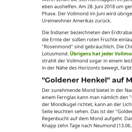
eben aushelfen. Am 28. Juni 2018 um gen
Phase. Der Vollmond im Juni wird übrig
Ureinwohner Amerikas zurück.
Die Indianer bezeichneten den Erdtraba
die Ernte der süßen roten Früchte einlä
"Rosenmond" sind gebräuchlich. Die Chi
Lotusmond.
Übrigens hat jeder Vollm
strahlt der Vollmond sogar in einem lei
in der Nähe des Horizonts bewegt, färbt e
"Goldener Henkel" auf
Der zunehmende Mond bietet in der Nacht
einem Fernglas kann man nämlich den "
der Mondkugel richtet, kann an der Lich
Seite leuchten sehen. Das ist der "Gold
Regenbucht auf dem Mond aufgeht. Dann
Knapp zehn Tage nach Neumond (13.06.20