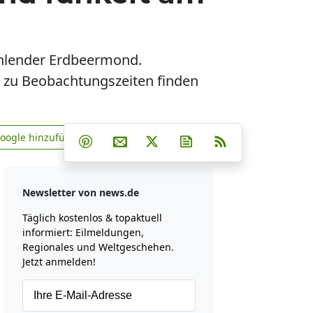
rahlender Erdbeermond.
 zu Beobachtungszeiten finden
Teilen auf Facebook
Teilen auf Whatsapp
Teilen auf Telegram
Google hinzufügen
Teilen auf Pinterest
Per E-Mail teilen
Post auf X
Newsletter abonniere
RSS
news.de zu Google hinzufügen
Newsletter von news.de
Täglich kostenlos & topaktuell
informiert: Eilmeldungen,
Regionales und Weltgeschehen.
Jetzt anmelden!