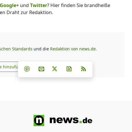
Google+
und
Twitter
? Hier finden Sie brandheiße
en Draht zur Redaktion.
ischen Standards
und die
Redaktion von news.de.
Teilen auf Facebook
Teilen auf Whatsapp
Teilen auf Telegram
e hinzufügen
Teilen auf Pinterest
Per E-Mail teilen
Post auf X
Newsletter abonnieren
RSS
s.de zu Google hinzufügen