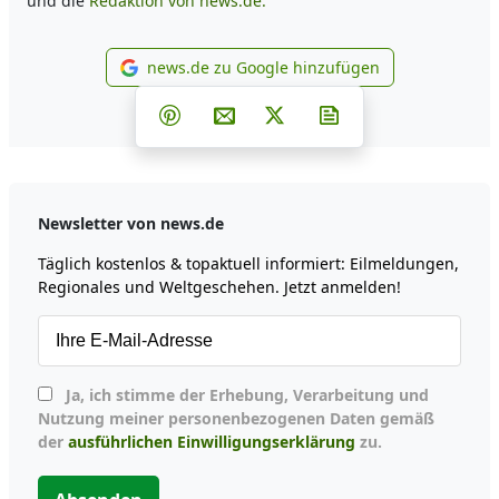
und die
Redaktion von news.de.
news.de zu Google hinzufügen
news.de zu Google hinzufüg
Teilen auf Facebook
Teilen auf Whatsapp
Teilen auf Telegram
Teilen auf Pinterest
Per E-Mail teilen
Post auf X
Newsletter abonni
Newsletter von news.de
Täglich kostenlos & topaktuell informiert: Eilmeldungen,
Regionales und Weltgeschehen. Jetzt anmelden!
Ja, ich stimme der Erhebung, Verarbeitung und
Nutzung meiner personenbezogenen Daten gemäß
der
ausführlichen Einwilligungserklärung
zu.