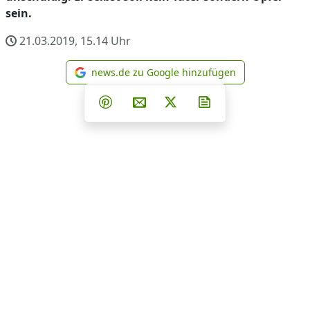
sein.
21.03.2019, 15.14
Uhr
news.de zu Google hinzufügen
news.de zu Google hinzufüg
Teilen auf Facebook
Teilen auf Whatsapp
Teilen auf Telegram
Teilen auf Pinterest
Per E-Mail teilen
Post auf X
Newsletter abonni