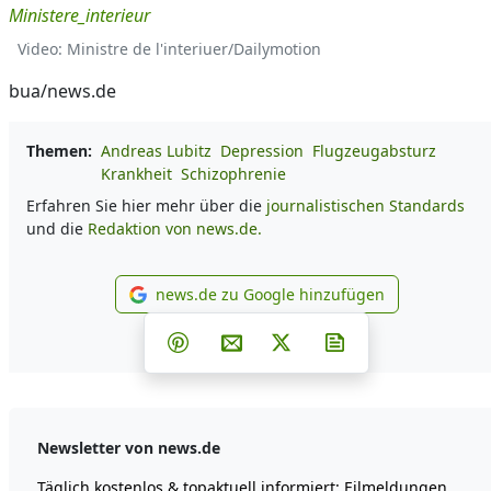
Ministere_interieur
Video: Ministre de l'interiuer/Dailymotion
bua/news.de
Themen:
Andreas Lubitz
Depression
Flugzeugabsturz
Krankheit
Schizophrenie
Erfahren Sie hier mehr über die
journalistischen Standards
und die
Redaktion von news.de.
news.de zu Google hinzufügen
news.de zu Google hinzufü
Teilen auf Facebook
Teilen auf Whatsapp
Teilen auf Telegram
Teilen auf Pinterest
Per E-Mail teilen
Post auf X
Newsletter abonn
Newsletter von news.de
Täglich kostenlos & topaktuell informiert: Eilmeldungen,