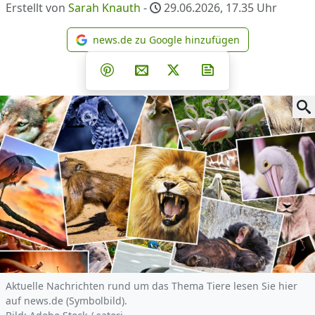
Erstellt von
Sarah Knauth
-
29.06.2026, 17.35
Uhr
news.de zu Google hinzufügen
news.de zu Google hinzufüg
Teilen auf Facebook
Teilen auf Whatsapp
Teilen auf Telegram
Teilen auf Pinterest
Per E-Mail teilen
Post auf X
Newsletter abonni
Aktuelle Nachrichten rund um das Thema Tiere lesen Sie hier
auf news.de (Symbolbild).