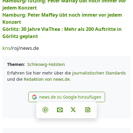
Hamburg/Tutzing: Peter Maffay übt noch immer vor
jedem Konzert
Hamburg: Peter Maffay übt noch immer vor jedem
Konzert
Görlitz: 30 Jahre ViaThea : Mehr als 200 Auftritte in
Görlitz geplant
kns
/roj/news.de
Themen:
Schleswig-Holstein
Erfahren Sie hier mehr über die
journalistischen Standards
und die
Redaktion von news.de.
news.de zu Google hinzufügen
news.de zu Google hinzufüg
Teilen auf Facebook
Teilen auf Whatsapp
Teilen auf Telegram
Teilen auf Pinterest
Per E-Mail teilen
Post auf X
Newsletter abonni