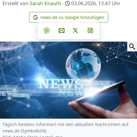
Erstellt von
Sarah Knauth
-
03.06.2026, 13.47
Uhr
news.de zu Google hinzufügen
news.de zu Google hinzufüg
Teilen auf Facebook
Teilen auf Whatsapp
Teilen auf Telegram
Teilen auf Pinterest
Per E-Mail teilen
Post auf X
Newsletter abonni
Täglich bestens informiert mit den aktuellen Nachrichten auf
news.de (Symbolbild).