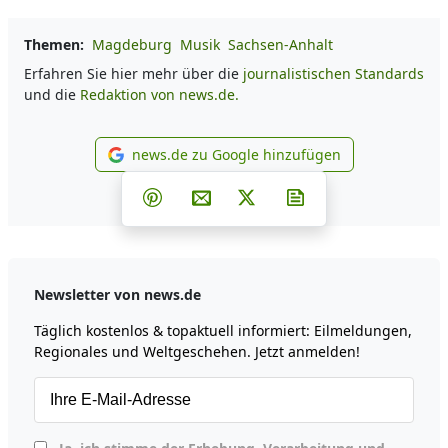
Themen:
Magdeburg
Musik
Sachsen-Anhalt
Erfahren Sie hier mehr über die
journalistischen Standards
und die
Redaktion von news.de.
news.de zu Google hinzufügen
news.de zu Google hinzufüg
Teilen auf Facebook
Teilen auf Whatsapp
Teilen auf Telegram
Teilen auf Pinterest
Per E-Mail teilen
Post auf X
Newsletter abonni
Newsletter von news.de
Täglich kostenlos & topaktuell informiert: Eilmeldungen,
Regionales und Weltgeschehen. Jetzt anmelden!