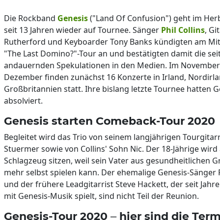
Die Rockband
Genesis
("Land Of Confusion") geht im Her
seit 13 Jahren wieder auf Tournee. Sänger
Phil Collins
, Gi
Rutherford und Keyboarder Tony Banks kündigten am Mi
"The Last Domino?"-Tour an und bestätigten damit die se
andauernden Spekulationen in den Medien. Im Novembe
Dezember finden zunächst 16 Konzerte in Irland, Nordirl
Großbritannien statt. Ihre bislang letzte Tournee hatten 
absolviert.
Genesis starten Comeback-Tour 2020
Begleitet wird das Trio von seinem langjährigen Tourgitarr
Stuermer sowie von Collins' Sohn Nic. Der 18-Jährige wird
Schlagzeug sitzen, weil sein Vater aus gesundheitlichen 
mehr selbst spielen kann. Der ehemalige Genesis-Sänger 
und der frühere Leadgitarrist Steve Hackett, der seit Jahr
mit Genesis-Musik spielt, sind nicht Teil der Reunion.
Genesis-Tour 2020 – hier sind die Ter