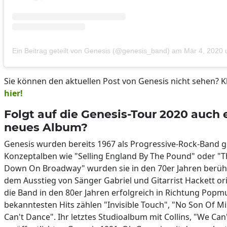
Ein Beitrag geteilt von Genesis (@genesis_band)
am
Mär 4, 2020
Sie können den aktuellen Post von Genesis nicht sehen? Kl
hier!
Folgt auf die Genesis-Tour 2020 auch 
neues Album?
Genesis wurden bereits 1967 als Progressive-Rock-Band g
Konzeptalben wie "Selling England By The Pound" oder "T
Down On Broadway" wurden sie in den 70er Jahren berü
dem Ausstieg von Sänger Gabriel und Gitarrist Hackett ori
die Band in den 80er Jahren erfolgreich in Richtung Popmu
bekanntesten Hits zählen "Invisible Touch", "No Son Of Mi
Can't Dance". Ihr letztes Studioalbum mit Collins, "We Can