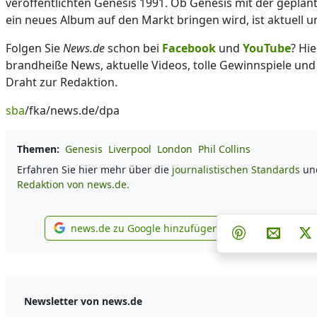
veröffentlichten Genesis 1991. Ob Genesis mit der geplan
ein neues Album auf den Markt bringen wird, ist aktuell u
Folgen Sie
News.de
schon bei
Facebook
und
YouTube
? Hie
brandheiße News, aktuelle Videos, tolle Gewinnspiele und
Draht zur Redaktion.
sba
/fka/news.de/dpa
Themen:
Genesis
Liverpool
London
Phil Collins
Erfahren Sie hier mehr über die
journalistischen Standards
und
Redaktion von news.de.
Teilen auf 
Teilen
news.de zu Google hinzufügen
Teilen auf Pi
Per E-M
P
news.de zu Google hinzufügen
Newsletter von news.de