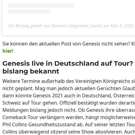
Ein Beitrag geteilt von Genesis (@genesis_band)
am
Mär 4, 2020
Sie können den aktuellen Post von Genesis nicht sehen? Kl
hier
!
Genesis live in Deutschland auf Tour? 
bislang bekannt
Weitere Termine außerhalb des Vereinigten Königreichs si
nicht geplant. Mag man jedoch aktuellen Gerüchten Glau
dann könnte Genesis 2021 auch in Deutschland, Österrei
Schweiz auf Tour gehen. Offiziell bestätigt wurden derart
Meldungen bislang jedoch nicht. Ob Genesis ihre überra
Comeback-Tour verlängern werden, hängt möglicherweis
Phil Collins Gesundheitszustand ab. Auf seiner letzten To
Collins überwiegend sitzend seine Show absolvieren. Auc