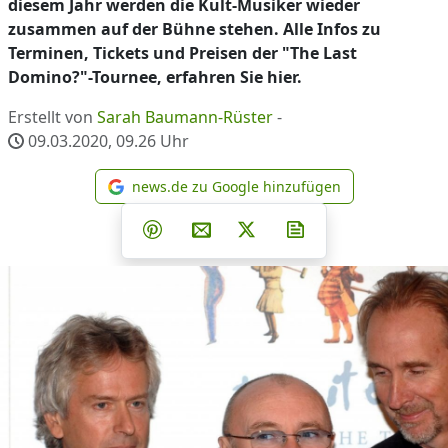
diesem Jahr werden die Kult-Musiker wieder
zusammen auf der Bühne stehen. Alle Infos zu
Terminen, Tickets und Preisen der "The Last
Domino?"-Tournee, erfahren Sie hier.
Erstellt von
Sarah Baumann-Rüster
-
09.03.2020, 09.26
Uhr
news.de zu Google hinzufügen
news.de zu Google hinzufüg
Teilen auf Facebook
Teilen auf Whatsapp
Teilen auf Telegram
Teilen auf Pinterest
Per E-Mail teilen
Post auf X
Newsletter abonni