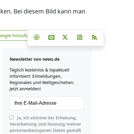
icken. Bei diesem Bild kann man
Teilen auf Facebook
Teilen auf Whatsapp
Teilen auf Telegram
Google hinzufügen
Teilen auf Pinterest
Per E-Mail teilen
Post auf X
Newsletter abonniere
RSS
news.de zu Google hinzufügen
Newsletter von news.de
Täglich kostenlos & topaktuell
informiert: Eilmeldungen,
Regionales und Weltgeschehen.
Jetzt anmelden!
Ja, ich stimme der Erhebung,
Verarbeitung und Nutzung meiner
personenbezogenen Daten gemäß