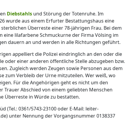
egen
Diebstahls
und Störung der Totenruhe. Im
026 wurde aus einem Erfurter Bestattungshaus eine
 sterblichen Überreste einer 78-jährigen Frau. Bei dem
m eine lilafarbene Schmuckurne der Firma Völsing im
gen dauern an und werden in alle Richtungen geführt.
n appelliert die Polizei eindringlich an den oder die
elle oder einer anderen öffentliche Stelle abzugeben bzw.
assen. Zugleich werden Zeugen sowie Personen aus dem
se zum Verbleib der Urne mitzuteilen. Wer weiß, wo
weigen. Für die Angehörigen geht es nicht um den
rer Trauer Abschied von einem geliebten Menschen
e Überreste in Würde zu bestatten.
 (Tel.: 0361/5743-23100 oder E-Mail: leiter-
en.de) unter Nennung der Vorgangsnummer 0138337