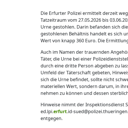
Die Erfurter Polizei ermittelt derzeit w
Tatzeitraum vom 27.05.2026 bis 03.06.2
Urne gestohlen. Darin befanden sich die
gestohlenen Behältnis handelt es sich u
Wert von knapp 360 Euro. Die Ermittlun
Auch im Namen der trauernden Angehörige
Täter, die Urne bei einer Polizeidienstst
durch eine dritte Person abgeben zu l
Umfeld der Täterschaft gebeten, Hinwei
sich die Urne befindet, sollte nicht sch
materiellen Wert, sondern darum, in ih
nehmen zu können und dessen sterblich
Hinweise nimmt der Inspektionsdienst Süd
ed.lpi.
erfurt
.id-sued@polizei.thuering
entgegen.