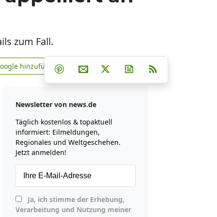
ils zum Fall.
Teilen auf Facebook
Teilen auf Whatsapp
Teilen auf Telegram
Google hinzufügen
Teilen auf Pinterest
Per E-Mail teilen
Post auf X
Newsletter abonniere
RSS
news.de zu Google hinzufügen
Newsletter von news.de
Täglich kostenlos & topaktuell
informiert: Eilmeldungen,
Regionales und Weltgeschehen.
Jetzt anmelden!
Ja, ich stimme der Erhebung,
Verarbeitung und Nutzung meiner