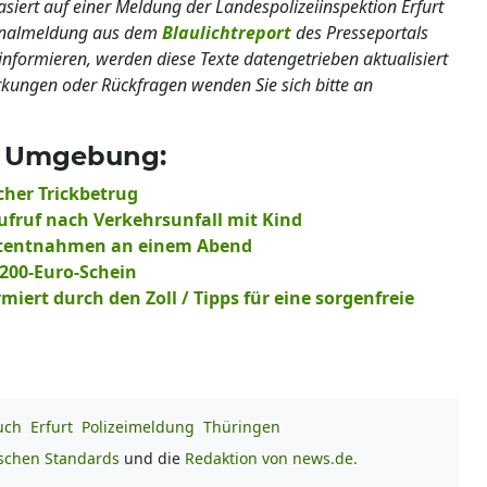
basiert auf einer Meldung der Landespolizeiinspektion Erfurt
ginalmeldung aus dem
Blaulichtreport
des Presseportals
informieren, werden diese Texte datengetrieben aktualisiert
erkungen oder Rückfragen wenden Sie sich bitte an
nd Umgebung:
icher Trickbetrug
aufruf nach Verkehrsunfall mit Kind
Blutentnahmen an einem Abend
r 200-Euro-Schein
rmiert durch den Zoll / Tipps für eine sorgenfreie
uch
Erfurt
Polizeimeldung
Thüringen
ischen Standards
und die
Redaktion von news.de.