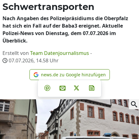
Schwertransporten
Nach Angaben des Polizeipräsidiums die Oberpfalz
hat sich ein Fall auf der Baba3 ereignet. Aktuelle
Polizei-News von Dienstag, dem 07.07.2026 im
Überblick.
Erstellt von
Team Datenjournalismus
-
07.07.2026, 14.58
Uhr
news.de zu Google hinzufügen
news.de zu Google hinzufüg
Teilen auf Facebook
Teilen auf Whatsapp
Teilen auf Telegram
Teilen auf Pinterest
Per E-Mail teilen
Post auf X
Newsletter abonni