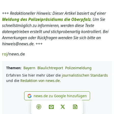
+++
Redaktioneller Hinweis: Dieser Artikel basiert auf einer
Meldung des Polizeipräsidiums die Oberpfalz
. Um Sie
schnellstmöglich zu informieren, werden diese Texte
datengetrieben erstellt und stichprobenartig kontrolliert. Bei
Anmerkungen oder Rückfragen wenden Sie sich bitte an
hinweis@news.de.
+++
roj
/news.de
Themen:
Bayern
Blaulichtreport
Polizeimeldung
Erfahren Sie hier mehr über die
journalistischen Standards
und die
Redaktion von news.de.
news.de zu Google hinzufügen
news.de zu Google hinzufüg
Teilen auf Facebook
Teilen auf Whatsapp
Teilen auf Telegram
Teilen auf Pinterest
Per E-Mail teilen
Post auf X
Newsletter abonni