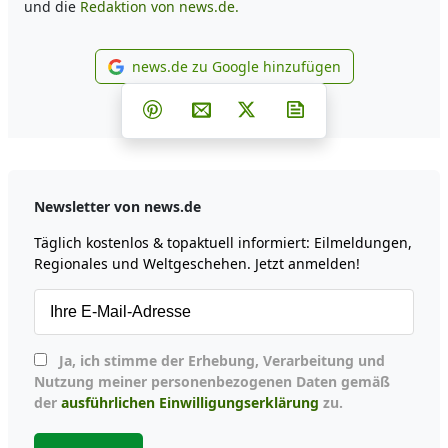
und die
Redaktion von news.de.
news.de zu Google hinzufügen
news.de zu Google hinzufüg
Teilen auf Facebook
Teilen auf Whatsapp
Teilen auf Telegram
Teilen auf Pinterest
Per E-Mail teilen
Post auf X
Newsletter abonni
Newsletter von news.de
Täglich kostenlos & topaktuell informiert: Eilmeldungen,
Regionales und Weltgeschehen. Jetzt anmelden!
Ja, ich stimme der Erhebung, Verarbeitung und
Nutzung meiner personenbezogenen Daten gemäß
der
ausführlichen Einwilligungserklärung
zu.