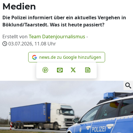
Medien
Die Polizei informiert über ein aktuelles Vergehen in
Böklund/Taarstedt. Was ist heute passiert?
Erstellt von
Team Datenjournalismus
-
03.07.2026, 11.08
Uhr
news.de zu Google hinzufügen
news.de zu Google hinzufüg
Teilen auf Facebook
Teilen auf Whatsapp
Teilen auf Telegram
Teilen auf Pinterest
Per E-Mail teilen
Post auf X
Newsletter abonni