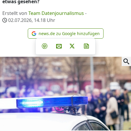
etwas gesehen?
Erstellt von
Team Datenjournalismus
-
02.07.2026, 14.18
Uhr
news.de zu Google hinzufügen
news.de zu Google hinzufüg
Teilen auf Facebook
Teilen auf Whatsapp
Teilen auf Telegram
Teilen auf Pinterest
Per E-Mail teilen
Post auf X
Newsletter abonni