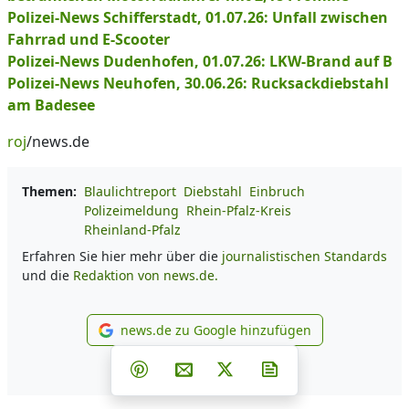
Polizei-News Schifferstadt, 01.07.26: Unfall zwischen
Fahrrad und E-Scooter
Polizei-News Dudenhofen, 01.07.26: LKW-Brand auf B
Polizei-News Neuhofen, 30.06.26: Rucksackdiebstahl
am Badesee
roj
/news.de
Themen:
Blaulichtreport
Diebstahl
Einbruch
Polizeimeldung
Rhein-Pfalz-Kreis
Rheinland-Pfalz
Erfahren Sie hier mehr über die
journalistischen Standards
und die
Redaktion von news.de.
news.de zu Google hinzufügen
news.de zu Google hinzufüg
Teilen auf Facebook
Teilen auf Whatsapp
Teilen auf Telegram
Teilen auf Pinterest
Per E-Mail teilen
Post auf X
Newsletter abonni