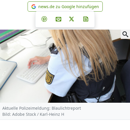
news.de zu Google hinzufügen
news.de zu Google hinzufüg
Teilen auf Facebook
Teilen auf Whatsapp
Teilen auf Telegram
Teilen auf Pinterest
Per E-Mail teilen
Post auf X
Newsletter abonni
Aktuelle Polizeimeldung: Blaulichtreport
Bild: Adobe Stock / Karl-Heinz H