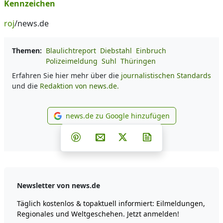
Kennzeichen
roj
/news.de
Themen:
Blaulichtreport
Diebstahl
Einbruch
Polizeimeldung
Suhl
Thüringen
Erfahren Sie hier mehr über die
journalistischen Standards
und die
Redaktion von news.de.
news.de zu Google hinzufügen
news.de zu Google hinzufüg
Teilen auf Facebook
Teilen auf Whatsapp
Teilen auf Telegram
Teilen auf Pinterest
Per E-Mail teilen
Post auf X
Newsletter abonni
Newsletter von news.de
Täglich kostenlos & topaktuell informiert: Eilmeldungen,
Regionales und Weltgeschehen. Jetzt anmelden!