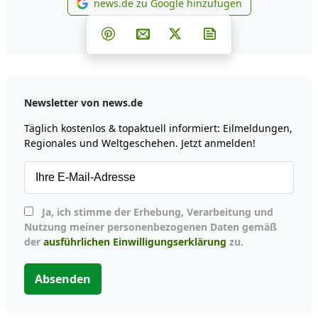
news.de zu Google hinzufügen
news.de zu Google hinzufüg
Teilen auf Facebook
Teilen auf Whatsapp
Teilen auf Telegram
Teilen auf Pinterest
Per E-Mail teilen
Post auf X
Newsletter abonni
Newsletter von news.de
Täglich kostenlos & topaktuell informiert: Eilmeldungen,
Regionales und Weltgeschehen. Jetzt anmelden!
Ja, ich stimme der Erhebung, Verarbeitung und
Nutzung meiner personenbezogenen Daten gemäß
der
ausführlichen Einwilligungserklärung
zu.
Absenden