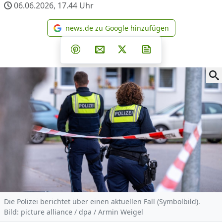
06.06.2026, 17.44
Uhr
news.de zu Google hinzufügen
news.de zu Google hinzufüg
Teilen auf Facebook
Teilen auf Whatsapp
Teilen auf Telegram
Teilen auf Pinterest
Per E-Mail teilen
Post auf X
Newsletter abonni
Die Polizei berichtet über einen aktuellen Fall (Symbolbild).
Bild: picture alliance / dpa / Armin Weigel