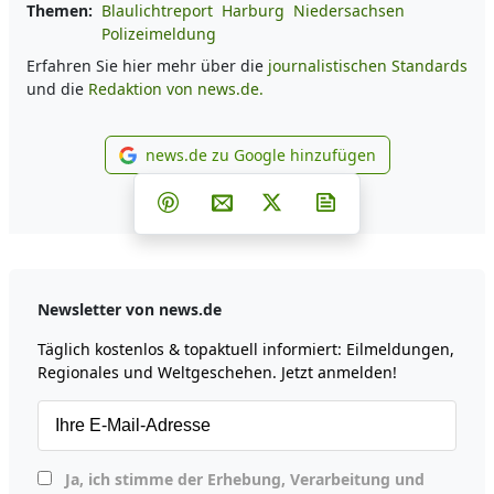
Themen:
Blaulichtreport
Harburg
Niedersachsen
Polizeimeldung
Erfahren Sie hier mehr über die
journalistischen Standards
und die
Redaktion von news.de.
news.de zu Google hinzufügen
news.de zu Google hinzufüg
Teilen auf Facebook
Teilen auf Whatsapp
Teilen auf Telegram
Teilen auf Pinterest
Per E-Mail teilen
Post auf X
Newsletter abonni
Newsletter von news.de
Täglich kostenlos & topaktuell informiert: Eilmeldungen,
Regionales und Weltgeschehen. Jetzt anmelden!
Ja, ich stimme der Erhebung, Verarbeitung und