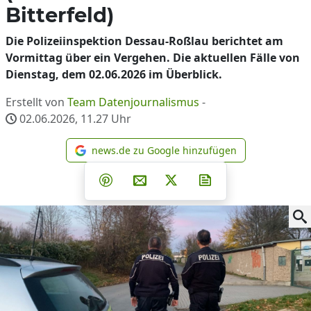
Bitterfeld)
Die Polizeiinspektion Dessau-Roßlau berichtet am
Vormittag über ein Vergehen. Die aktuellen Fälle von
Dienstag, dem 02.06.2026 im Überblick.
Erstellt von
Team Datenjournalismus
-
02.06.2026, 11.27
Uhr
news.de zu Google hinzufügen
news.de zu Google hinzufüg
Teilen auf Facebook
Teilen auf Whatsapp
Teilen auf Telegram
Teilen auf Pinterest
Per E-Mail teilen
Post auf X
Newsletter abonni