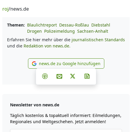
roj
/news.de
Themen:
Blaulichtreport
Dessau-Roßlau
Diebstahl
Drogen
Polizeimeldung
Sachsen-Anhalt
Erfahren Sie hier mehr über die
journalistischen Standards
und die
Redaktion von news.de.
news.de zu Google hinzufügen
news.de zu Google hinzufüg
Teilen auf Facebook
Teilen auf Whatsapp
Teilen auf Telegram
Teilen auf Pinterest
Per E-Mail teilen
Post auf X
Newsletter abonni
Newsletter von news.de
Täglich kostenlos & topaktuell informiert: Eilmeldungen,
Regionales und Weltgeschehen. Jetzt anmelden!