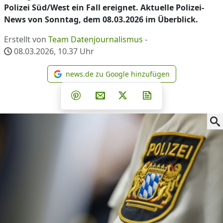
Polizei Süd/West ein Fall ereignet. Aktuelle Polizei-
News von Sonntag, dem 08.03.2026 im Überblick.
Erstellt von
Team Datenjournalismus
-
08.03.2026, 10.37
Uhr
news.de zu Google hinzufügen
news.de zu Google hinzufüg
Teilen auf Facebook
Teilen auf Whatsapp
Teilen auf Telegram
Teilen auf Pinterest
Per E-Mail teilen
Post auf X
Newsletter abonni