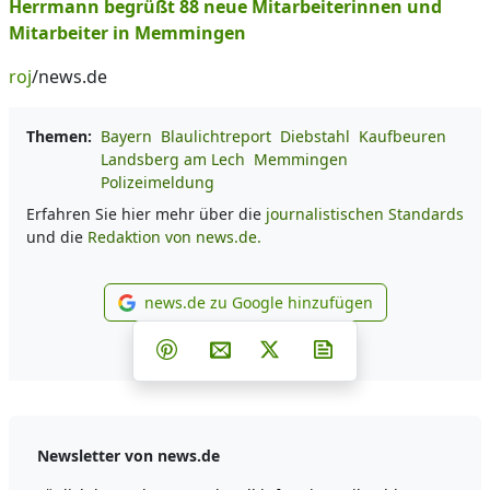
Herrmann begrüßt 88 neue Mitarbeiterinnen und
Mitarbeiter in Memmingen
roj
/news.de
Themen:
Bayern
Blaulichtreport
Diebstahl
Kaufbeuren
Landsberg am Lech
Memmingen
Polizeimeldung
Erfahren Sie hier mehr über die
journalistischen Standards
und die
Redaktion von news.de.
news.de zu Google hinzufügen
news.de zu Google hinzufüg
Teilen auf Facebook
Teilen auf Whatsapp
Teilen auf Telegram
Teilen auf Pinterest
Per E-Mail teilen
Post auf X
Newsletter abonni
Newsletter von news.de