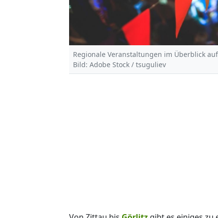
Regionale Veranstaltungen im Überblick au
Bild: Adobe Stock / tsuguliev
Von Zittau bis
Görlitz
gibt es einiges zu 