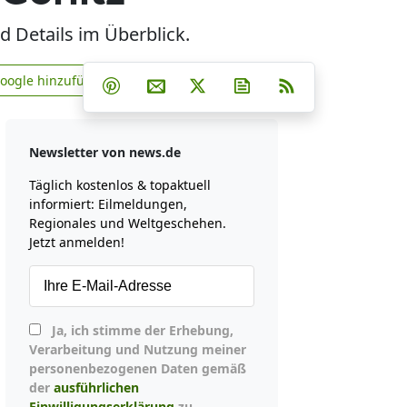
d Details im Überblick.
Teilen auf Facebook
Teilen auf Whatsapp
Teilen auf Telegram
Google hinzufügen
Teilen auf Pinterest
Per E-Mail teilen
Post auf X
Newsletter abonniere
RSS
news.de zu Google hinzufügen
Newsletter von news.de
Täglich kostenlos & topaktuell
informiert: Eilmeldungen,
Regionales und Weltgeschehen.
Jetzt anmelden!
Ja, ich stimme der Erhebung,
Verarbeitung und Nutzung meiner
personenbezogenen Daten gemäß
der
ausführlichen
Einwilligungserklärung
zu.