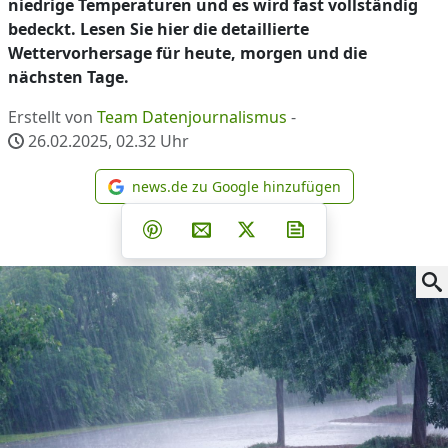
niedrige Temperaturen und es wird fast vollständig
bedeckt. Lesen Sie hier die detaillierte
Wettervorhersage für heute, morgen und die
nächsten Tage.
Erstellt von
Team Datenjournalismus
-
26.02.2025, 02.32
Uhr
news.de zu Google hinzufügen
news.de zu Google hinzufüg
Teilen auf Facebook
Teilen auf Whatsapp
Teilen auf Telegram
Teilen auf Pinterest
Per E-Mail teilen
Post auf X
Newsletter abonni