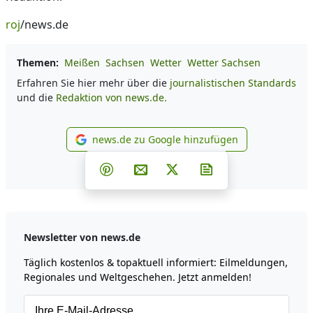
roj
/news.de
Themen:
Meißen
Sachsen
Wetter
Wetter Sachsen
Erfahren Sie hier mehr über die
journalistischen Standards
und die
Redaktion von news.de.
news.de zu Google hinzufügen
news.de zu Google hinzufüg
Teilen auf Facebook
Teilen auf Whatsapp
Teilen auf Telegram
Teilen auf Pinterest
Per E-Mail teilen
Post auf X
Newsletter abonni
Newsletter von news.de
Täglich kostenlos & topaktuell informiert: Eilmeldungen,
Regionales und Weltgeschehen. Jetzt anmelden!