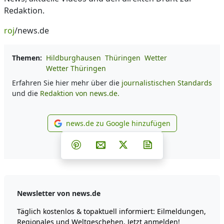
Redaktion.
roj
/news.de
Themen:
Hildburghausen
Thüringen
Wetter
Wetter Thüringen
Erfahren Sie hier mehr über die
journalistischen Standards
und die
Redaktion von news.de.
news.de zu Google hinzufügen
news.de zu Google hinzufüg
Teilen auf Facebook
Teilen auf Whatsapp
Teilen auf Telegram
Teilen auf Pinterest
Per E-Mail teilen
Post auf X
Newsletter abonni
Newsletter von news.de
Täglich kostenlos & topaktuell informiert: Eilmeldungen,
Regionales und Weltgeschehen. Jetzt anmelden!