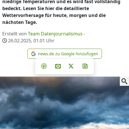
niedrige Temperaturen und es wird fast vollständig
bedeckt. Lesen Sie hier die detaillierte
Wettervorhersage für heute, morgen und die
nächsten Tage.
Erstellt von
Team Datenjournalismus
-
26.02.2025, 01.01
Uhr
news.de zu Google hinzufügen
news.de zu Google hinzufüg
Teilen auf Facebook
Teilen auf Whatsapp
Teilen auf Telegram
Teilen auf Pinterest
Per E-Mail teilen
Post auf X
Newsletter abonni