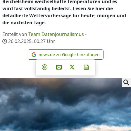
Reichelsheim wechselhafte Temperaturen und es
wird fast vollständig bedeckt. Lesen Sie hier die
detaillierte Wettervorhersage für heute, morgen und
die nächsten Tage.
Erstellt von
Team Datenjournalismus
-
26.02.2025, 00.27
Uhr
news.de zu Google hinzufügen
news.de zu Google hinzufüg
Teilen auf Facebook
Teilen auf Whatsapp
Teilen auf Telegram
Teilen auf Pinterest
Per E-Mail teilen
Post auf X
Newsletter abonni