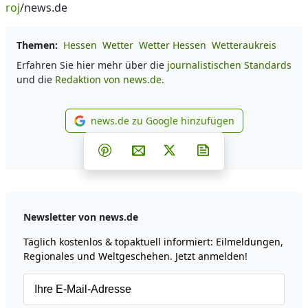
roj
/news.de
Themen:
Hessen
Wetter
Wetter Hessen
Wetteraukreis
Erfahren Sie hier mehr über die
journalistischen Standards
und die
Redaktion von news.de.
news.de zu Google hinzufügen
news.de zu Google hinzufüg
Teilen auf Facebook
Teilen auf Whatsapp
Teilen auf Telegram
Teilen auf Pinterest
Per E-Mail teilen
Post auf X
Newsletter abonni
Newsletter von news.de
Täglich kostenlos & topaktuell informiert: Eilmeldungen,
Regionales und Weltgeschehen. Jetzt anmelden!