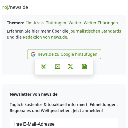
roj
/news.de
Themen:
Ilm-Kreis
Thüringen
Wetter
Wetter Thüringen
Erfahren Sie hier mehr über die
journalistischen Standards
und die
Redaktion von news.de.
news.de zu Google hinzufügen
news.de zu Google hinzufüg
Teilen auf Facebook
Teilen auf Whatsapp
Teilen auf Telegram
Teilen auf Pinterest
Per E-Mail teilen
Post auf X
Newsletter abonni
Newsletter von news.de
Täglich kostenlos & topaktuell informiert: Eilmeldungen,
Regionales und Weltgeschehen. Jetzt anmelden!