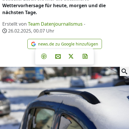
Wettervorhersage für heute, morgen und die
nächsten Tage.
Erstellt von
Team Datenjournalismus
-
26.02.2025, 00.07
Uhr
news.de zu Google hinzufügen
news.de zu Google hinzufüg
Teilen auf Facebook
Teilen auf Whatsapp
Teilen auf Telegram
Teilen auf Pinterest
Per E-Mail teilen
Post auf X
Newsletter abonni