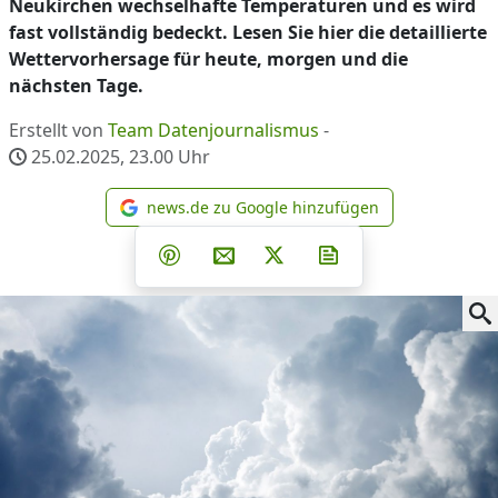
Neukirchen wechselhafte Temperaturen und es wird
fast vollständig bedeckt. Lesen Sie hier die detaillierte
Wettervorhersage für heute, morgen und die
nächsten Tage.
Erstellt von
Team Datenjournalismus
-
25.02.2025, 23.00
Uhr
news.de zu Google hinzufügen
news.de zu Google hinzufüg
Teilen auf Facebook
Teilen auf Whatsapp
Teilen auf Telegram
Teilen auf Pinterest
Per E-Mail teilen
Post auf X
Newsletter abonni