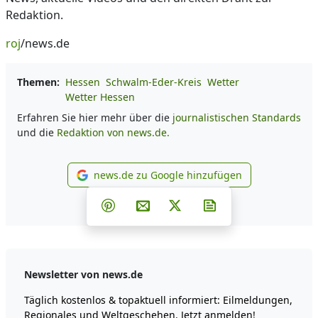
Redaktion.
roj
/news.de
Themen:
Hessen
Schwalm-Eder-Kreis
Wetter
Wetter Hessen
Erfahren Sie hier mehr über die
journalistischen Standards
und die
Redaktion von news.de.
news.de zu Google hinzufügen
news.de zu Google hinzufüg
Teilen auf Facebook
Teilen auf Whatsapp
Teilen auf Telegram
Teilen auf Pinterest
Per E-Mail teilen
Post auf X
Newsletter abonni
Newsletter von news.de
Täglich kostenlos & topaktuell informiert: Eilmeldungen,
Regionales und Weltgeschehen. Jetzt anmelden!