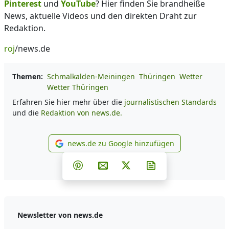
Pinterest
und
YouTube
? Hier finden Sie brandheiße
News, aktuelle Videos und den direkten Draht zur
Redaktion.
roj
/news.de
Themen:
Schmalkalden-Meiningen
Thüringen
Wetter
Wetter Thüringen
Erfahren Sie hier mehr über die
journalistischen Standards
und die
Redaktion von news.de.
news.de zu Google hinzufügen
news.de zu Google hinzufüg
Teilen auf Facebook
Teilen auf Whatsapp
Teilen auf Telegram
Teilen auf Pinterest
Per E-Mail teilen
Post auf X
Newsletter abonni
Newsletter von news.de