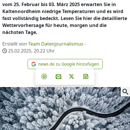
vom 25. Februar bis 03. März 2025 erwarten Sie in
Kaltennordheim niedrige Temperaturen und es wird
fast vollständig bedeckt. Lesen Sie hier die detaillierte
Wettervorhersage für heute, morgen und die
nächsten Tage.
Erstellt von
Team Datenjournalismus
-
25.02.2025, 20.22
Uhr
news.de zu Google hinzufügen
news.de zu Google hinzufüg
Teilen auf Facebook
Teilen auf Whatsapp
Teilen auf Telegram
Teilen auf Pinterest
Per E-Mail teilen
Post auf X
Newsletter abonni