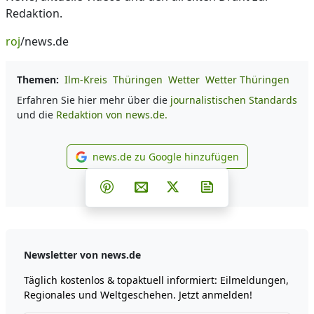
Redaktion.
roj
/news.de
Themen:
Ilm-Kreis
Thüringen
Wetter
Wetter Thüringen
Erfahren Sie hier mehr über die
journalistischen Standards
und die
Redaktion von news.de.
news.de zu Google hinzufügen
news.de zu Google hinzufüg
Teilen auf Facebook
Teilen auf Whatsapp
Teilen auf Telegram
Teilen auf Pinterest
Per E-Mail teilen
Post auf X
Newsletter abonni
Newsletter von news.de
Täglich kostenlos & topaktuell informiert: Eilmeldungen,
Regionales und Weltgeschehen. Jetzt anmelden!