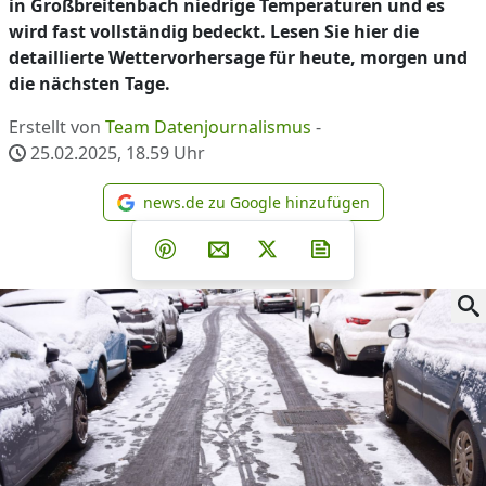
in Großbreitenbach niedrige Temperaturen und es
wird fast vollständig bedeckt. Lesen Sie hier die
detaillierte Wettervorhersage für heute, morgen und
die nächsten Tage.
Erstellt von
Team Datenjournalismus
-
25.02.2025, 18.59
Uhr
news.de zu Google hinzufügen
news.de zu Google hinzufüg
Teilen auf Facebook
Teilen auf Whatsapp
Teilen auf Telegram
Teilen auf Pinterest
Per E-Mail teilen
Post auf X
Newsletter abonni