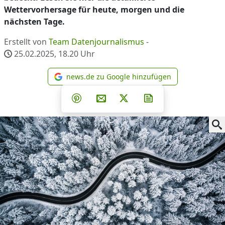
Wettervorhersage für heute, morgen und die
nächsten Tage.
Erstellt von
Team Datenjournalismus
-
25.02.2025, 18.20
Uhr
news.de zu Google hinzufügen
news.de zu Google hinzufüg
Teilen auf Facebook
Teilen auf Whatsapp
Teilen auf Telegram
Teilen auf Pinterest
Per E-Mail teilen
Post auf X
Newsletter abonni