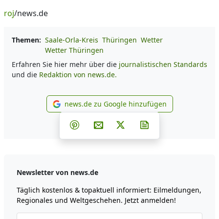
roj
/news.de
Themen:
Saale-Orla-Kreis
Thüringen
Wetter
Wetter Thüringen
Erfahren Sie hier mehr über die
journalistischen Standards
und die
Redaktion von news.de.
news.de zu Google hinzufügen
news.de zu Google hinzufüg
Teilen auf Facebook
Teilen auf Whatsapp
Teilen auf Telegram
Teilen auf Pinterest
Per E-Mail teilen
Post auf X
Newsletter abonni
Newsletter von news.de
Täglich kostenlos & topaktuell informiert: Eilmeldungen,
Regionales und Weltgeschehen. Jetzt anmelden!