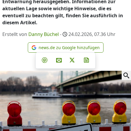
Entwarnung herausgegeben. Informationen zur
aktuellen Lage sowie wichtige Hinweise, die es
eventuell zu beachten gilt, finden Sie ausführlich in
diesem Artikel.
Erstellt von
Danny Büchel
-
24.02.2026, 07.36
Uhr
news.de zu Google hinzufügen
news.de zu Google hinzufüg
Teilen auf Facebook
Teilen auf Whatsapp
Teilen auf Telegram
Teilen auf Pinterest
Per E-Mail teilen
Post auf X
Newsletter abonni