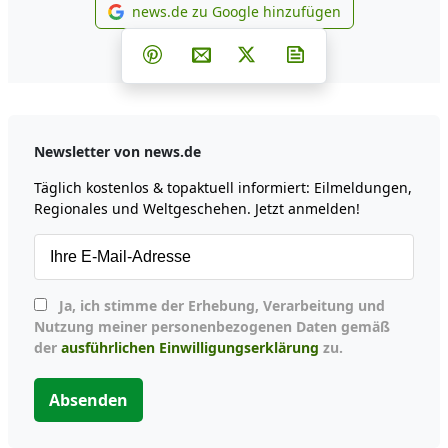
news.de zu Google hinzufügen
news.de zu Google hinzufüg
Teilen auf Facebook
Teilen auf Whatsapp
Teilen auf Telegram
Teilen auf Pinterest
Per E-Mail teilen
Post auf X
Newsletter abonni
Newsletter von news.de
Täglich kostenlos & topaktuell informiert: Eilmeldungen,
Regionales und Weltgeschehen. Jetzt anmelden!
Ja, ich stimme der Erhebung, Verarbeitung und
Nutzung meiner personenbezogenen Daten gemäß
der
ausführlichen Einwilligungserklärung
zu.
Absenden