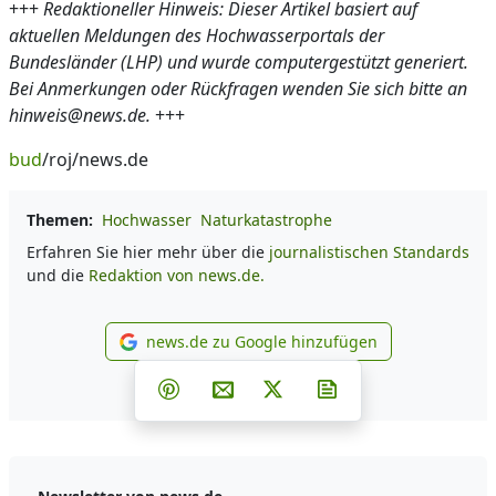
+++
Redaktioneller Hinweis: Dieser Artikel basiert auf
aktuellen Meldungen des Hochwasserportals der
Bundesländer (LHP) und wurde computergestützt generiert.
Bei Anmerkungen oder Rückfragen wenden Sie sich bitte an
hinweis@news.de.
+++
bud
/roj/news.de
Themen:
Hochwasser
Naturkatastrophe
Erfahren Sie hier mehr über die
journalistischen Standards
und die
Redaktion von news.de.
news.de zu Google hinzufügen
news.de zu Google hinzufüg
Teilen auf Facebook
Teilen auf Whatsapp
Teilen auf Telegram
Teilen auf Pinterest
Per E-Mail teilen
Post auf X
Newsletter abonni