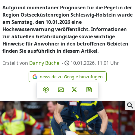
Aufgrund momentaner Prognosen für die Pegel in der
Region Ostseeküstenregion Schleswig-Holstein wurde
am Samstag, den 10.01.2026 eine
Hochwasserwarnung veröffentlicht. Informationen
zur aktuellen Gefährdungslage sowie wichtige
Hinweise für Anwohner in den betroffenen Gebieten
finden Sie ausführlich in diesem Artikel.
Erstellt von
Danny Büchel
-
10.01.2026, 11.01
Uhr
news.de zu Google hinzufügen
news.de zu Google hinzufüg
Teilen auf Facebook
Teilen auf Whatsapp
Teilen auf Telegram
Teilen auf Pinterest
Per E-Mail teilen
Post auf X
Newsletter abonni