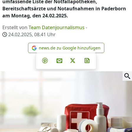
umfassende Liste der Notfallapotheken,
Bereitschaftsärzte und Notaufnahmen in Paderborn
am Montag, den 24.02.2025.
Erstellt von
Team Datenjournalismus
-
24.02.2025, 08.41
Uhr
news.de zu Google hinzufügen
news.de zu Google hinzufüg
Teilen auf Facebook
Teilen auf Whatsapp
Teilen auf Telegram
Teilen auf Pinterest
Per E-Mail teilen
Post auf X
Newsletter abonni