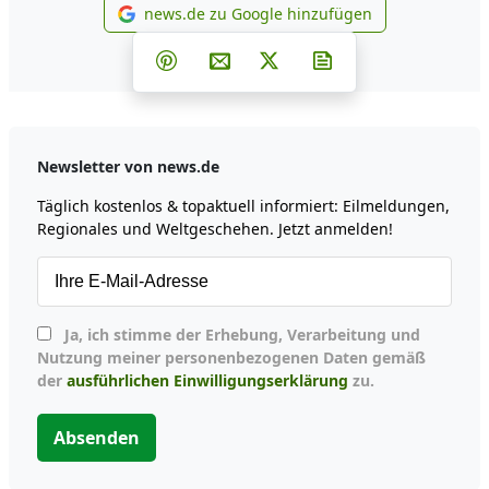
news.de zu Google hinzufügen
news.de zu Google hinzufüg
Teilen auf Facebook
Teilen auf Whatsapp
Teilen auf Telegram
Teilen auf Pinterest
Per E-Mail teilen
Post auf X
Newsletter abonni
Newsletter von news.de
Täglich kostenlos & topaktuell informiert: Eilmeldungen,
Regionales und Weltgeschehen. Jetzt anmelden!
Ja, ich stimme der Erhebung, Verarbeitung und
Nutzung meiner personenbezogenen Daten gemäß
der
ausführlichen Einwilligungserklärung
zu.
Absenden