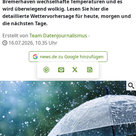
Bremerhaven wechselhafte Temperaturen und es
wird überwiegend wolkig. Lesen Sie hier die
detaillierte Wettervorhersage für heute, morgen und
die nächsten Tage.
Erstellt von
Team Datenjournalismus
-
16.07.2026, 10.35
Uhr
news.de zu Google hinzufügen
news.de zu Google hinzufüg
Teilen auf Facebook
Teilen auf Whatsapp
Teilen auf Telegram
Teilen auf Pinterest
Per E-Mail teilen
Post auf X
Newsletter abonni