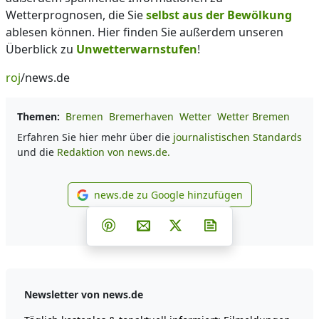
Wetterprognosen, die Sie
selbst aus der Bewölkung
ablesen können. Hier finden Sie außerdem unseren
Überblick zu
Unwetterwarnstufen
!
roj
/news.de
Themen:
Bremen
Bremerhaven
Wetter
Wetter Bremen
Erfahren Sie hier mehr über die
journalistischen Standards
und die
Redaktion von news.de.
news.de zu Google hinzufügen
news.de zu Google hinzufüg
Teilen auf Facebook
Teilen auf Whatsapp
Teilen auf Telegram
Teilen auf Pinterest
Per E-Mail teilen
Post auf X
Newsletter abonni
Newsletter von news.de