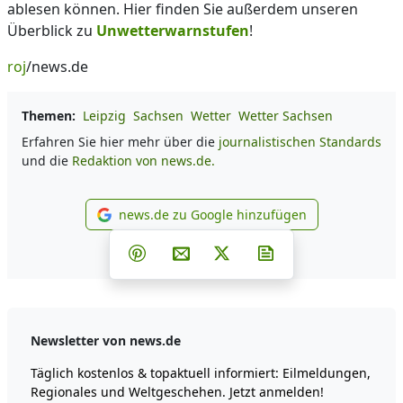
ablesen können. Hier finden Sie außerdem unseren
Überblick zu
Unwetterwarnstufen
!
roj
/news.de
Themen:
Leipzig
Sachsen
Wetter
Wetter Sachsen
Erfahren Sie hier mehr über die
journalistischen Standards
und die
Redaktion von news.de.
news.de zu Google hinzufügen
news.de zu Google hinzufüg
Teilen auf Facebook
Teilen auf Whatsapp
Teilen auf Telegram
Teilen auf Pinterest
Per E-Mail teilen
Post auf X
Newsletter abonni
Newsletter von news.de
Täglich kostenlos & topaktuell informiert: Eilmeldungen,
Regionales und Weltgeschehen. Jetzt anmelden!