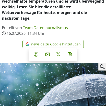
wechselhafte Temperaturen und es wird überwiegend
wolkig. Lesen Sie hier die detaillierte
Wettervorhersage für heute, morgen und die
nächsten Tage.
Erstellt von
Team Datenjournalismus
-
16.07.2026, 11.34
Uhr
news.de zu Google hinzufügen
news.de zu Google hinzufüg
Teilen auf Facebook
Teilen auf Whatsapp
Teilen auf Telegram
Teilen auf Pinterest
Per E-Mail teilen
Post auf X
Newsletter abonni