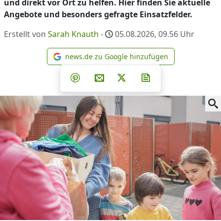
und direkt vor Ort zu helfen. Hier finden Sie aktuelle
Angebote und besonders gefragte Einsatzfelder.
Erstellt von
Sarah Knauth
-
05.08.2026, 09.56
Uhr
news.de zu Google hinzufügen
news.de zu Google hinzufüg
Teilen auf Facebook
Teilen auf Whatsapp
Teilen auf Telegram
Teilen auf Pinterest
Per E-Mail teilen
Post auf X
Newsletter abonni