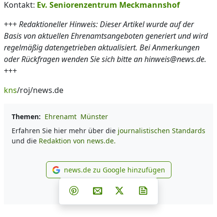
Kontakt:
Ev. Seniorenzentrum Meckmannshof
+++
Redaktioneller Hinweis: Dieser Artikel wurde auf der
Basis von aktuellen Ehrenamtsangeboten generiert und wird
regelmäßig datengetrieben aktualisiert. Bei Anmerkungen
oder Rückfragen wenden Sie sich bitte an hinweis@news.de.
+++
kns
/roj/news.de
Themen:
Ehrenamt
Münster
Erfahren Sie hier mehr über die
journalistischen Standards
und die
Redaktion von news.de.
news.de zu Google hinzufügen
news.de zu Google hinzufüg
Teilen auf Facebook
Teilen auf Whatsapp
Teilen auf Telegram
Teilen auf Pinterest
Per E-Mail teilen
Post auf X
Newsletter abonni