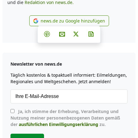
und die
Redaktion von news.de.
news.de zu Google hinzufügen
news.de zu Google hinzufüg
Teilen auf Facebook
Teilen auf Whatsapp
Teilen auf Telegram
Teilen auf Pinterest
Per E-Mail teilen
Post auf X
Newsletter abonni
Newsletter von news.de
Täglich kostenlos & topaktuell informiert: Eilmeldungen,
Regionales und Weltgeschehen. Jetzt anmelden!
Ja, ich stimme der Erhebung, Verarbeitung und
Nutzung meiner personenbezogenen Daten gemäß
der
ausführlichen Einwilligungserklärung
zu.