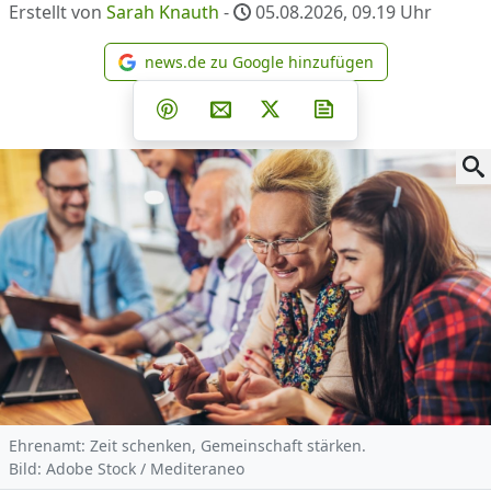
Erstellt von
Sarah Knauth
-
05.08.2026, 09.19
Uhr
news.de zu Google hinzufügen
news.de zu Google hinzufüg
Teilen auf Facebook
Teilen auf Whatsapp
Teilen auf Telegram
Teilen auf Pinterest
Per E-Mail teilen
Post auf X
Newsletter abonni
Ehrenamt: Zeit schenken, Gemeinschaft stärken.
Bild: Adobe Stock / Mediteraneo