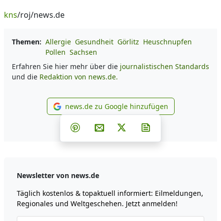
kns
/roj/news.de
Themen:
Allergie
Gesundheit
Görlitz
Heuschnupfen
Pollen
Sachsen
Erfahren Sie hier mehr über die
journalistischen Standards
und die
Redaktion von news.de.
news.de zu Google hinzufügen
news.de zu Google hinzufüg
Teilen auf Facebook
Teilen auf Whatsapp
Teilen auf Telegram
Teilen auf Pinterest
Per E-Mail teilen
Post auf X
Newsletter abonni
Newsletter von news.de
Täglich kostenlos & topaktuell informiert: Eilmeldungen,
Regionales und Weltgeschehen. Jetzt anmelden!