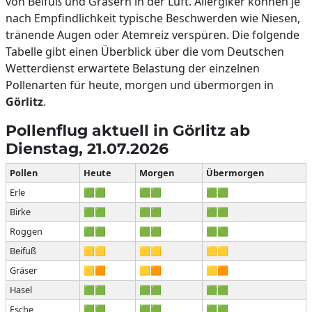
von Beifuß und Gräsern in der Luft. Allergiker können je
nach Empfindlichkeit typische Beschwerden wie Niesen,
tränende Augen oder Atemreiz verspüren. Die folgende
Tabelle gibt einen Überblick über die vom Deutschen
Wetterdienst erwartete Belastung der einzelnen
Pollenarten für heute, morgen und übermorgen in
Görlitz
.
Pollenflug aktuell in Görlitz ab
Dienstag, 21.07.2026
Pollen
Heute
Morgen
Übermorgen
Erle
🟩🟩
🟩🟩
🟩🟩
Birke
🟩🟩
🟩🟩
🟩🟩
Roggen
🟩🟩
🟩🟩
🟩🟩
Beifuß
🟨🟨
🟨🟨
🟨🟨
Gräser
🟨🟧
🟨🟧
🟨🟧
Hasel
🟩🟩
🟩🟩
🟩🟩
Esche
🟩🟩
🟩🟩
🟩🟩