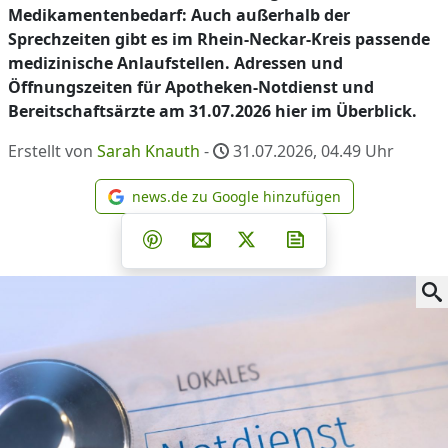
Medikamentenbedarf: Auch außerhalb der
Sprechzeiten gibt es im Rhein-Neckar-Kreis passende
medizinische Anlaufstellen. Adressen und
Öffnungszeiten für Apotheken-Notdienst und
Bereitschaftsärzte am 31.07.2026 hier im Überblick.
Erstellt von
Sarah Knauth
-
31.07.2026, 04.49
Uhr
news.de zu Google hinzufügen
news.de zu Google hinzufüg
Teilen auf Facebook
Teilen auf Whatsapp
Teilen auf Telegram
Teilen auf Pinterest
Per E-Mail teilen
Post auf X
Newsletter abonni