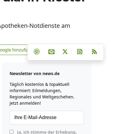
 Apotheken-Notdienste am
Teilen auf Facebook
Teilen auf Whatsapp
Teilen auf Telegram
Google hinzufügen
Teilen auf Pinterest
Per E-Mail teilen
Post auf X
Newsletter abonniere
RSS
news.de zu Google hinzufügen
Newsletter von news.de
Täglich kostenlos & topaktuell
informiert: Eilmeldungen,
Regionales und Weltgeschehen.
Jetzt anmelden!
Ja, ich stimme der Erhebung,