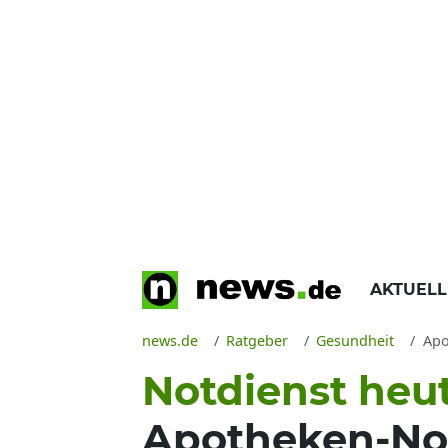
AKTUEL
news.de
Ratgeber
Gesundheit
Apot
Notdienst heu
Apotheken-Notd