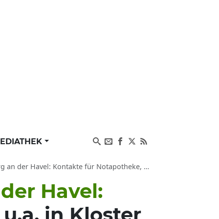
EDIATHEK
ntakte für Notapotheke, Notfallpraxis mit Bereitschaft
der Havel:
.a. in Kloster