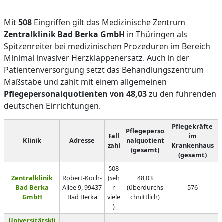
Mit
508
Eingriffen gilt das Medizinische Zentrum
Zentralklinik Bad Berka GmbH
in Thüringen als
Spitzenreiter bei medizinischen Prozeduren im Bereich
Minimal invasiver Herzklappenersatz. Auch in der
Patientenversorgung setzt das Behandlungszentrum
Maßstäbe und zählt mit einem allgemeinen
Pflegepersonalquotienten von 48,03
zu den führenden
deutschen Einrichtungen.
Pflegekräfte
Pflegeperso
Fall
im
Klinik
Adresse
nalquotient
zahl
Krankenhaus
(gesamt)
(gesamt)
508
Zentralklinik
Robert-Koch-
(seh
48,03
Bad Berka
Allee 9, 99437
r
(überdurchs
576
GmbH
Bad Berka
viele
chnittlich)
)
Universitätskli