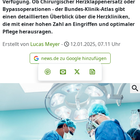
Verfügung. Ob Chirurgischer Herzklappenersatz oder
Bypassoperationen - der Bundes-Klinik-Atlas gibt
einen detaillierten Überblick über die Herzkliniken,
die mit einer hohen Zahl an Eingriffen und optimaler
Pflege herausragen.
Erstellt von
Lucas Meyer
-
12.01.2025, 07.11
Uhr
news.de zu Google hinzufügen
news.de zu Google hinzufüg
Teilen auf Facebook
Teilen auf Whatsapp
Teilen auf Telegram
Teilen auf Pinterest
Per E-Mail teilen
Post auf X
Newsletter abonni