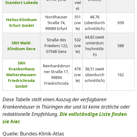
Standort Lobeda
viel
e)
Nordhäuser
551
48,76
Helios Klinikum
Straße 74,
(vie
(überdurch
939
Erfurt GmbH
99089 Erfurt
le)
schnittlich)
64,82 (weit
Straße des
532
SRH Wald-
unterdurc
Friedens 122,
(vie
588
Klinikum Gera
hschnittlic
07548 Gera
le)
h)
SRH
Reinhardsbrun
Krankenhaus
478
38,51 (weit
ner Straße 17,
Waltershausen-
(vie
überdurch
162
99894
Friedrichroda
le)
schnittlich)
Friedrichroda
GmbH
Diese Tabelle stellt einen Auszug der verfügbaren
Krankenhäuser in Thüringen dar und ist keine ärztliche oder
redaktionelle Empfehlung.
Die vollständige Liste finden
sie hier.
Quelle: Bundes-Klinik-Atlas