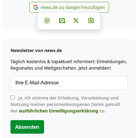
news.de zu Google hinzufügen
news.de zu Google hinzufüg
Teilen auf Facebook
Teilen auf Whatsapp
Teilen auf Telegram
Teilen auf Pinterest
Per E-Mail teilen
Post auf X
Newsletter abonni
Newsletter von news.de
Täglich kostenlos & topaktuell informiert: Eilmeldungen,
Regionales und Weltgeschehen. Jetzt anmelden!
Ja, ich stimme der Erhebung, Verarbeitung und
Nutzung meiner personenbezogenen Daten gemäß
der
ausführlichen Einwilligungserklärung
zu.
Absenden