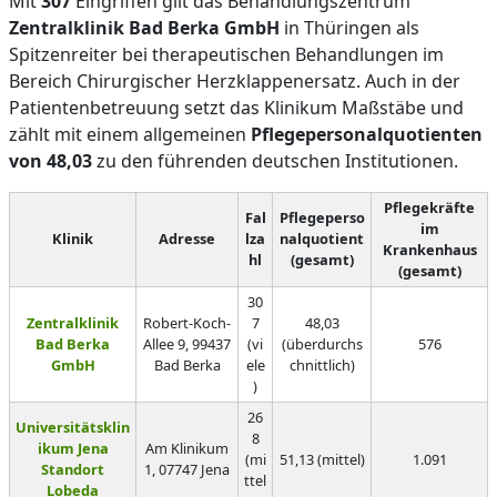
Mit
307
Eingriffen gilt das Behandlungszentrum
Zentralklinik Bad Berka GmbH
in Thüringen als
Spitzenreiter bei therapeutischen Behandlungen im
Bereich Chirurgischer Herzklappenersatz. Auch in der
Patientenbetreuung setzt das Klinikum Maßstäbe und
zählt mit einem allgemeinen
Pflegepersonalquotienten
von 48,03
zu den führenden deutschen Institutionen.
Pflegekräfte
Fal
Pflegeperso
im
Klinik
Adresse
lza
nalquotient
Krankenhaus
hl
(gesamt)
(gesamt)
30
Zentralklinik
Robert-Koch-
7
48,03
Bad Berka
Allee 9, 99437
(vi
(überdurchs
576
GmbH
Bad Berka
ele
chnittlich)
)
26
Universitätsklin
8
ikum Jena
Am Klinikum
(mi
51,13 (mittel)
1.091
Standort
1, 07747 Jena
ttel
Lobeda