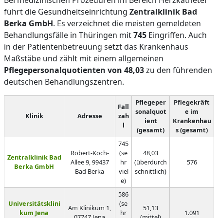
Bei medizinischen Prozeduren im Bereich Herzkatheter
führt die Gesundheitseinrichtung
Zentralklinik Bad
Berka GmbH
. Es verzeichnet die meisten gemeldeten
Behandlungsfälle in Thüringen mit
745
Eingriffen. Auch
in der Patientenbetreuung setzt das Krankenhaus
Maßstäbe und zählt mit einem allgemeinen
Pflegepersonalquotienten von 48,03
zu den führenden
deutschen Behandlungszentren.
Pflegeper
Pflegekräft
Fall
sonalquot
e im
Klinik
Adresse
zah
ient
Krankenhau
l
(gesamt)
s (gesamt)
745
Robert-Koch-
(se
48,03
Zentralklinik Bad
Allee 9, 99437
hr
(überdurch
576
Berka GmbH
Bad Berka
viel
schnittlich)
e)
586
Universitätsklini
(se
Am Klinikum 1,
51,13
kum Jena
hr
1.091
07747 Jena
(mittel)