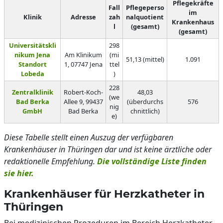
Pflegekräfte
Fall
Pflegeperso
im
Klinik
Adresse
zah
nalquotient
Krankenhaus
l
(gesamt)
(gesamt)
Universitätskli
298
nikum Jena
Am Klinikum
(mi
51,13 (mittel)
1.091
Standort
1, 07747 Jena
ttel
Lobeda
)
228
Zentralklinik
Robert-Koch-
48,03
(we
Bad Berka
Allee 9, 99437
(überdurchs
576
nig
GmbH
Bad Berka
chnittlich)
e)
Diese Tabelle stellt einen Auszug der verfügbaren
Krankenhäuser in Thüringen dar und ist keine ärztliche oder
redaktionelle Empfehlung.
Die vollständige Liste finden
sie hier.
Krankenhäuser für Herzkatheter in
Thüringen