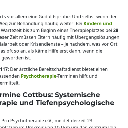
rorts vor allem eine Geduldsprobe: Und selbst wenn der
r Weg zur Behandlung häufig weiter: Bei
Kindern und
e Wartezeit bis zum Beginn eines Therapieplatzes bei
28
 dieser Zeit müssen Eltern häufig mit Übergangslösungen
ialarbeit oder Krisendienste – je nachdem, was vor Ort
 das oft so an, als käme Hilfe erst dann, wenn die
h geworden ist.
117
: Der ärztliche Bereitschaftsdienst bietet einen
 passenden
Psychotherapie
-Terminen hilft und
rmittelt.
ermine Cottbus: Systemische
erapie und Tiefenpsychologische
 Pro Psychotherapie e.V., meldet derzeit 23
enplätzen im Umkreis von 100 km um das Zentrum von