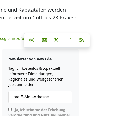
mine und Kapazitäten werden
n derzeit um Cottbus 23 Praxen
Teilen auf Facebook
Teilen auf Whatsapp
Teilen auf Telegram
Google hinzufügen
Teilen auf Pinterest
Per E-Mail teilen
Post auf X
Newsletter abonniere
RSS
news.de zu Google hinzufügen
Newsletter von news.de
Täglich kostenlos & topaktuell
informiert: Eilmeldungen,
Regionales und Weltgeschehen.
Jetzt anmelden!
Ja, ich stimme der Erhebung,
Verarbeitung und Nutzung meiner