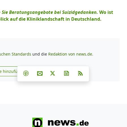
en Sie Beratungsangebote bei Suizidgedanken.
Wo ist
Blick auf die Kliniklandschaft in Deutschland.
ischen Standards
und die
Redaktion von news.de.
Teilen auf Facebook
Teilen auf Whatsapp
Teilen auf Telegram
e hinzufügen
Teilen auf Pinterest
Per E-Mail teilen
Post auf X
Newsletter abonnieren
RSS
s.de zu Google hinzufügen