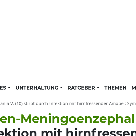
LES
UNTERHALTUNG
RATGEBER
THEMEN
M
ania V. (10) stirbt durch Infektion mit hirnfressender Amöbe : Symptome Primä
en-Meningoenzephali
fektion mit hirnfres