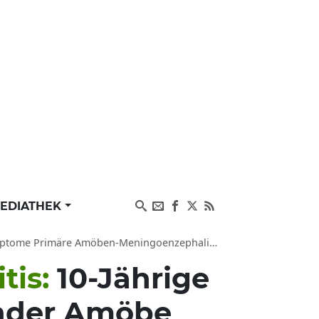
EDIATHEK
re Amöben-Meningoenzephalitis PAM Naegleria fowleri
tis:
10-Jährige
sender Amöbe