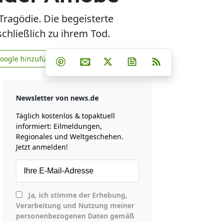
 Tragödie. Die begeisterte
schließlich zu ihrem Tod.
Teilen auf Facebook
Teilen auf Whatsapp
Teilen auf Telegram
Google hinzufügen
Teilen auf Pinterest
Per E-Mail teilen
Post auf X
Newsletter abonniere
RSS
news.de zu Google hinzufügen
Newsletter von news.de
Täglich kostenlos & topaktuell
informiert: Eilmeldungen,
Regionales und Weltgeschehen.
Jetzt anmelden!
Ja, ich stimme der Erhebung,
Verarbeitung und Nutzung meiner
personenbezogenen Daten gemäß