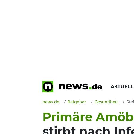
AKTUEL
news.de
Ratgeber
Gesundheit
Stef
Primäre Amöb
stirbt nach In