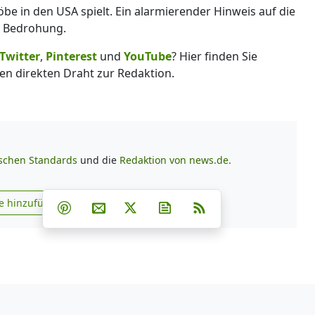
e in den USA spielt. Ein alarmierender Hinweis auf die
n Bedrohung.
Twitter
,
Pinterest
und
YouTube
? Hier finden Sie
en direkten Draht zur Redaktion.
ischen Standards
und die
Redaktion von news.de.
Teilen auf Facebook
Teilen auf Whatsapp
Teilen auf Telegram
e hinzufügen
Teilen auf Pinterest
Per E-Mail teilen
Post auf X
Newsletter abonnieren
RSS
s.de zu Google hinzufügen