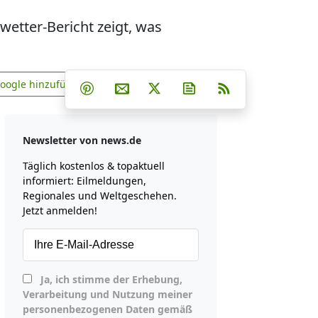
wetter-Bericht zeigt, was
Teilen auf Facebook
Teilen auf Whatsapp
Teilen auf Telegram
Google hinzufügen
Teilen auf Pinterest
Per E-Mail teilen
Post auf X
Newsletter abonniere
RSS
news.de zu Google hinzufügen
Newsletter von news.de
Täglich kostenlos & topaktuell
informiert: Eilmeldungen,
Regionales und Weltgeschehen.
Jetzt anmelden!
Ja, ich stimme der Erhebung,
Verarbeitung und Nutzung meiner
personenbezogenen Daten gemäß