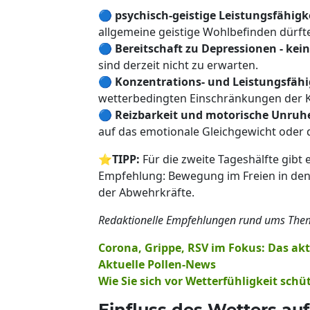
🔵
psychisch-geistige Leistungsfähigkei
allgemeine geistige Wohlbefinden dürft
🔵
Bereitschaft zu Depressionen - kein
sind derzeit nicht zu erwarten.
🔵
Konzentrations- und Leistungsfähigk
wetterbedingten Einschränkungen der Ko
🔵
Reizbarkeit und motorische Unruhe 
auf das emotionale Gleichgewicht oder 
⭐
TIPP:
Für die zweite Tageshälfte gibt
Empfehlung: Bewegung im Freien in de
der Abwehrkräfte.
Redaktionelle Empfehlungen rund ums The
Corona, Grippe, RSV im Fokus: Das ak
Aktuelle Pollen-News
Wie Sie sich vor Wetterfühligkeit sch
Einfluss des Wetters a