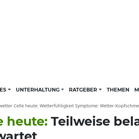
LES
UNTERHALTUNG
RATGEBER
THEMEN
M
etter Celle heute: Wetterfühligkeit Symptome: Wetter-Kopfschmerzen und Einfluss 
e heute:
Teilweise bel
wartet