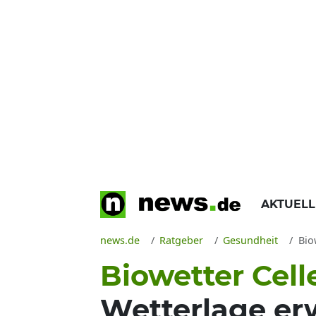
AKTUEL
news.de
Ratgeber
Gesundheit
Biow
Biowetter Cell
Wetterlage er