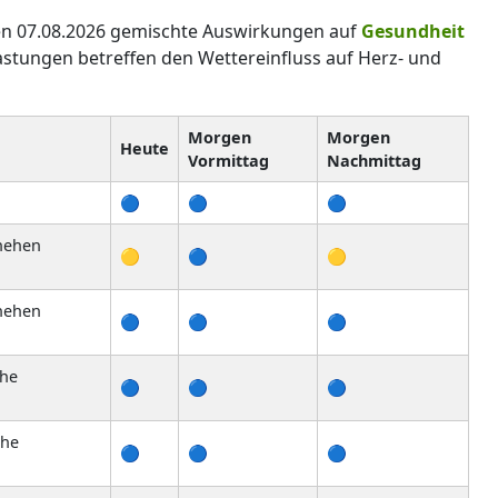
den 07.08.2026 gemischte Auswirkungen auf
Gesundheit
astungen betreffen den Wettereinfluss auf Herz- und
Morgen
Morgen
Heute
Vormittag
Nachmittag
🔵
🔵
🔵
chehen
🟡
🔵
🟡
chehen
🔵
🔵
🔵
che
🔵
🔵
🔵
che
🔵
🔵
🔵