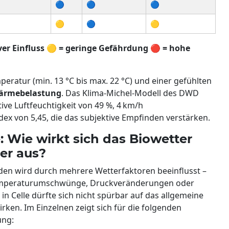
🔵
🔵
🔵
🟡
🔵
🟡
ver Einfluss
🟡
= geringe Gefährdung
🔴
= hohe
mperatur (min. 13 °C bis max. 22 °C) und einer gefühlten
ärmebelastung
. Das Klima-Michel-Modell des DWD
tive Luftfeuchtigkeit von 49 %, 4 km/h
ex von 5,45, die das subjektive Empfinden verstärken.
e: Wie wirkt sich das Biowetter
er aus?
nden wird durch mehrere Wetterfaktoren beeinflusst –
Temperaturumschwünge, Druckveränderungen oder
in Celle dürfte sich nicht spürbar auf das allgemeine
rken. Im Einzelnen zeigt sich für die folgenden
ung: