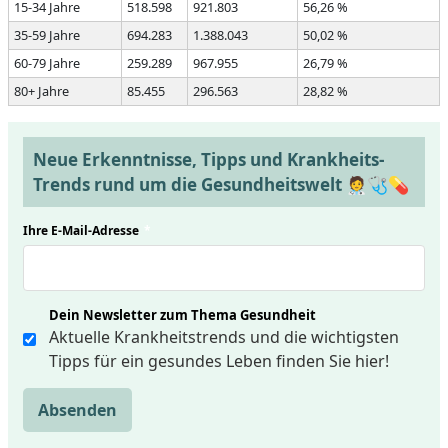
15-34 Jahre
518.598
921.803
56,26 %
35-59 Jahre
694.283
1.388.043
50,02 %
60-79 Jahre
259.289
967.955
26,79 %
80+ Jahre
85.455
296.563
28,82 %
Neue Erkenntnisse, Tipps und Krankheits-
Trends rund um die Gesundheitswelt 🧑‍⚕️🩺💊
Ihre E-Mail-Adresse
*
Dein Newsletter zum Thema Gesundheit
Aktuelle Krankheitstrends und die wichtigsten
Tipps für ein gesundes Leben finden Sie hier!
Absenden