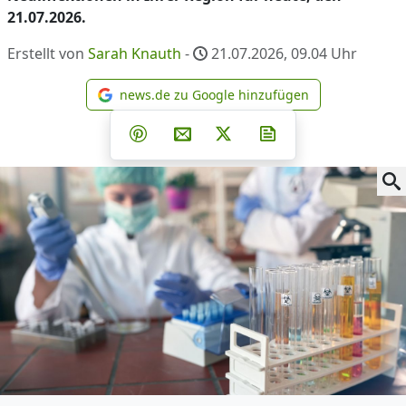
21.07.2026.
Erstellt von
Sarah Knauth
-
21.07.2026, 09.04
Uhr
news.de zu Google hinzufügen
news.de zu Google hinzufüg
Teilen auf Facebook
Teilen auf Whatsapp
Teilen auf Telegram
Teilen auf Pinterest
Per E-Mail teilen
Post auf X
Newsletter abonni