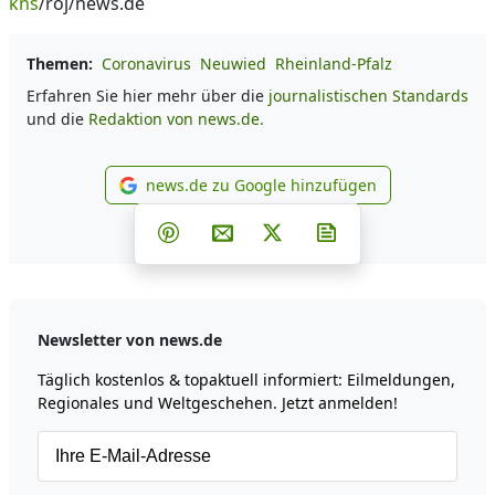
kns
/roj/news.de
Themen:
Coronavirus
Neuwied
Rheinland-Pfalz
Erfahren Sie hier mehr über die
journalistischen Standards
und die
Redaktion von news.de.
news.de zu Google hinzufügen
news.de zu Google hinzufüg
Teilen auf Facebook
Teilen auf Whatsapp
Teilen auf Telegram
Teilen auf Pinterest
Per E-Mail teilen
Post auf X
Newsletter abonni
Newsletter von news.de
Täglich kostenlos & topaktuell informiert: Eilmeldungen,
Regionales und Weltgeschehen. Jetzt anmelden!