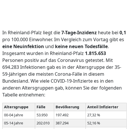
In Rheinland-Pfalz liegt die
7-Tage-Inzidenz
heute bei
0,1
pro 100.000 Einwohner. Im Vergleich zum Vortag gibt es
eine Neuinfektion
und
keine neuen Todesfälle
.
Insgesamt wurden in Rheinland-Pfalz
1.815.653
Personen positiv auf das Coronavirus getestet. Mit
694.283 Infektionen gab es in der Altersgruppe der 35-
59-Jährigen die meisten Corona-Fälle in diesem
Bundesland. Wie viele COVID-19-Infizierte es in den
anderen Altersgruppen gab, können Sie der folgenden
Tabelle entnehmen:
Altersgruppe
Fälle
Bevölkerung
Anteil Infizierter
00-04 Jahre
53.950
197.492
27,32 %
05-14 Jahre
202.010
387.294
52,16 %