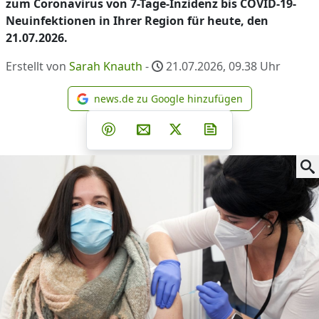
zum Coronavirus von 7-Tage-Inzidenz bis COVID-19-
Neuinfektionen in Ihrer Region für heute, den
21.07.2026.
Erstellt von
Sarah Knauth
-
21.07.2026, 09.38
Uhr
news.de zu Google hinzufügen
news.de zu Google hinzufüg
Teilen auf Facebook
Teilen auf Whatsapp
Teilen auf Telegram
Teilen auf Pinterest
Per E-Mail teilen
Post auf X
Newsletter abonni