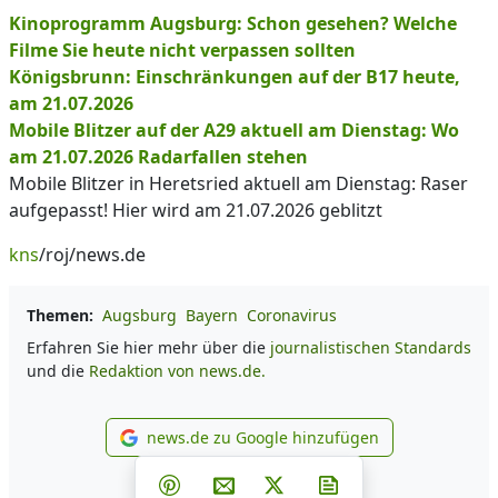
Kinoprogramm Augsburg: Schon gesehen? Welche
Filme Sie heute nicht verpassen sollten
Königsbrunn: Einschränkungen auf der B17 heute,
am 21.07.2026
Mobile Blitzer auf der A29 aktuell am Dienstag: Wo
am 21.07.2026 Radarfallen stehen
Mobile Blitzer in Heretsried aktuell am Dienstag: Raser
aufgepasst! Hier wird am 21.07.2026 geblitzt
kns
/roj/news.de
Themen:
Augsburg
Bayern
Coronavirus
Erfahren Sie hier mehr über die
journalistischen Standards
und die
Redaktion von news.de.
news.de zu Google hinzufügen
news.de zu Google hinzufüg
Teilen auf Facebook
Teilen auf Whatsapp
Teilen auf Telegram
Teilen auf Pinterest
Per E-Mail teilen
Post auf X
Newsletter abonni