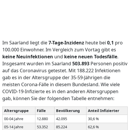
Im Saarland liegt die
7-Tage-Inzidenz
heute bei
0,1
pro
100.000 Einwohner. Im Vergleich zum Vortag gibt es
keine Neuinfektionen
und
keine neuen Todesfälle
.
Insgesamt wurden im Saarland
503.893
Personen positiv
auf das Coronavirus getestet. Mit 188.222 Infektionen
gab es in der Altersgruppe der 35-59-Jährigen die
meisten Corona-Fälle in diesem Bundesland. Wie viele
COVID-19-Infizierte es in den anderen Altersgruppen
gab, können Sie der folgenden Tabelle entnehmen:
Altersgruppe
Fälle
Bevölkerung
Anteil Infizierter
00-04 Jahre
12.880
42.095
30,6 %
05-14 Jahre
53.352
85.224
62,6 %