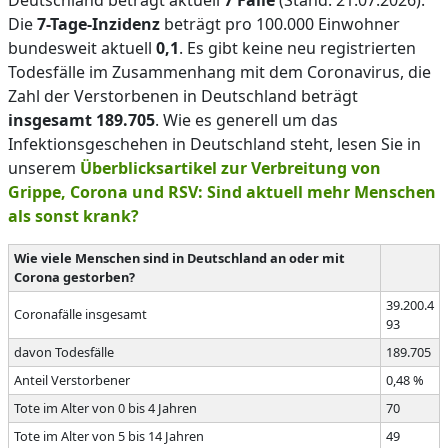
Deutschland beträgt aktuell
7 Fälle
(Stand: 21.07.2026).
Die
7-Tage-Inzidenz
beträgt pro 100.000 Einwohner
bundesweit aktuell
0,1
. Es gibt keine neu registrierten
Todesfälle im Zusammenhang mit dem Coronavirus, die
Zahl der Verstorbenen in Deutschland beträgt
insgesamt 189.705
. Wie es generell um das
Infektionsgeschehen in Deutschland steht, lesen Sie in
unserem
Überblicksartikel zur Verbreitung von
Grippe, Corona und RSV: Sind aktuell mehr Menschen
als sonst krank?
Wie viele Menschen sind in Deutschland an oder mit
Corona gestorben?
39.200.4
Coronafälle insgesamt
93
davon Todesfälle
189.705
Anteil Verstorbener
0,48 %
Tote im Alter von 0 bis 4 Jahren
70
Tote im Alter von 5 bis 14 Jahren
49