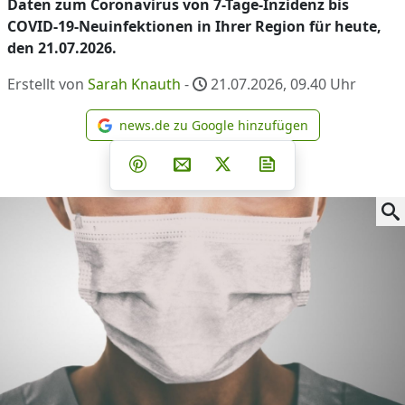
Daten zum Coronavirus von 7-Tage-Inzidenz bis
COVID-19-Neuinfektionen in Ihrer Region für heute,
den 21.07.2026.
Erstellt von
Sarah Knauth
-
21.07.2026, 09.40
Uhr
news.de zu Google hinzufügen
news.de zu Google hinzufüg
Teilen auf Facebook
Teilen auf Whatsapp
Teilen auf Telegram
Teilen auf Pinterest
Per E-Mail teilen
Post auf X
Newsletter abonni