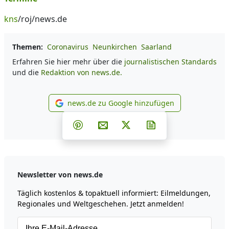
kns
/roj/news.de
Themen:
Coronavirus
Neunkirchen
Saarland
Erfahren Sie hier mehr über die
journalistischen Standards
und die
Redaktion von news.de.
news.de zu Google hinzufügen
news.de zu Google hinzufüg
Teilen auf Facebook
Teilen auf Whatsapp
Teilen auf Telegram
Teilen auf Pinterest
Per E-Mail teilen
Post auf X
Newsletter abonni
Newsletter von news.de
Täglich kostenlos & topaktuell informiert: Eilmeldungen,
Regionales und Weltgeschehen. Jetzt anmelden!