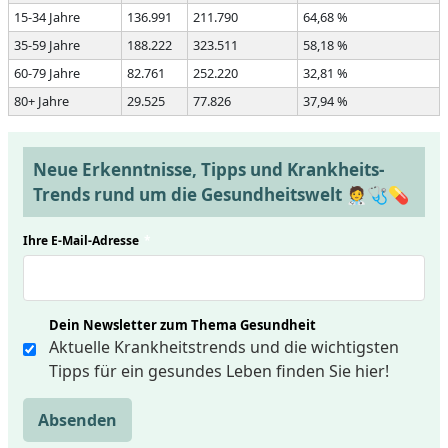
15-34 Jahre
136.991
211.790
64,68 %
35-59 Jahre
188.222
323.511
58,18 %
60-79 Jahre
82.761
252.220
32,81 %
80+ Jahre
29.525
77.826
37,94 %
Neue Erkenntnisse, Tipps und Krankheits-
Trends rund um die Gesundheitswelt 🧑‍⚕️🩺💊
Ihre E-Mail-Adresse
*
Dein Newsletter zum Thema Gesundheit
Aktuelle Krankheitstrends und die wichtigsten
Tipps für ein gesundes Leben finden Sie hier!
Absenden