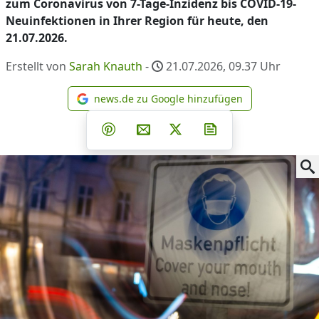
zum Coronavirus von 7-Tage-Inzidenz bis COVID-19-
Neuinfektionen in Ihrer Region für heute, den
21.07.2026.
Erstellt von
Sarah Knauth
-
21.07.2026, 09.37
Uhr
news.de zu Google hinzufügen
news.de zu Google hinzufüg
Teilen auf Facebook
Teilen auf Whatsapp
Teilen auf Telegram
Teilen auf Pinterest
Per E-Mail teilen
Post auf X
Newsletter abonni