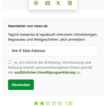
Teilen auf Facebook
Teilen auf Whatsapp
Teilen auf Telegram
Teilen auf Pinterest
Per E-Mail teilen
Post auf X
Newsletter abonni
Newsletter von news.de
Täglich kostenlos & topaktuell informiert: Eilmeldungen,
Regionales und Weltgeschehen. Jetzt anmelden!
Ja, ich stimme der Erhebung, Verarbeitung und
Nutzung meiner personenbezogenen Daten gemäß
der
ausführlichen Einwilligungserklärung
zu.
Absenden
126