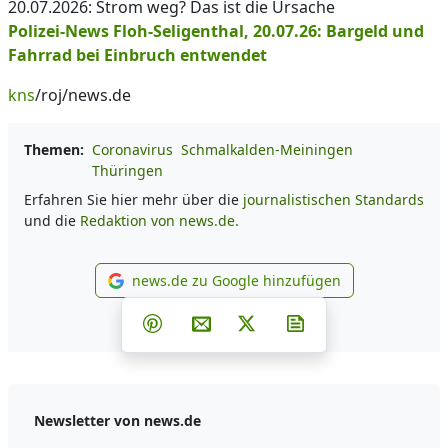
20.07.2026: Strom weg? Das ist die Ursache
Polizei-News Floh-Seligenthal, 20.07.26: Bargeld und
Fahrrad bei Einbruch entwendet
kns
/roj/news.de
Themen:
Coronavirus
Schmalkalden-Meiningen
Thüringen
Erfahren Sie hier mehr über die
journalistischen Standards
und die
Redaktion von news.de.
news.de zu Google hinzufügen
news.de zu Google hinzufüg
Teilen auf Facebook
Teilen auf Whatsapp
Teilen auf Telegram
Teilen auf Pinterest
Per E-Mail teilen
Post auf X
Newsletter abonni
Newsletter von news.de