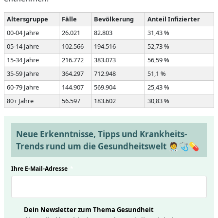
Altersgruppe
Fälle
Bevölkerung
Anteil Infizierter
00-04 Jahre
26.021
82.803
31,43 %
05-14 Jahre
102.566
194.516
52,73 %
15-34 Jahre
216.772
383.073
56,59 %
35-59 Jahre
364.297
712.948
51,1 %
60-79 Jahre
144.907
569.904
25,43 %
80+ Jahre
56.597
183.602
30,83 %
Neue Erkenntnisse, Tipps und Krankheits-
Trends rund um die Gesundheitswelt 🧑‍⚕️🩺💊
Ihre E-Mail-Adresse
*
Dein Newsletter zum Thema Gesundheit