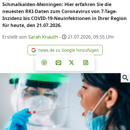
Schmalkalden-Meiningen: Hier erfahren Sie die
neuesten RKI-Daten zum Coronavirus von 7-Tage-
Inzidenz bis COVID-19-Neuinfektionen in Ihrer Region
für heute, den 21.07.2026.
Erstellt von
Sarah Knauth
-
21.07.2026, 09.55
Uhr
news.de zu Google hinzufügen
news.de zu Google hinzufüg
Teilen auf Facebook
Teilen auf Whatsapp
Teilen auf Telegram
Teilen auf Pinterest
Per E-Mail teilen
Post auf X
Newsletter abonni