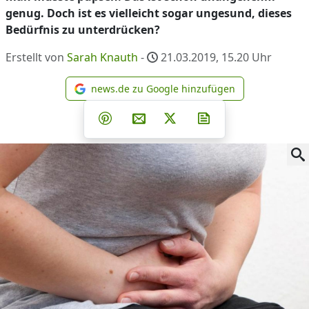
genug. Doch ist es vielleicht sogar ungesund, dieses
Bedürfnis zu unterdrücken?
Erstellt von
Sarah Knauth
-
21.03.2019, 15.20
Uhr
news.de zu Google hinzufügen
news.de zu Google hinzufüg
Teilen auf Facebook
Teilen auf Whatsapp
Teilen auf Telegram
Teilen auf Pinterest
Per E-Mail teilen
Post auf X
Newsletter abonni