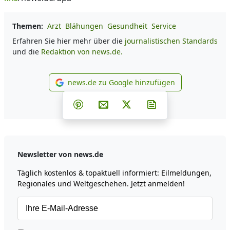
Themen:
Arzt
Blähungen
Gesundheit
Service
Erfahren Sie hier mehr über die
journalistischen Standards
und die
Redaktion von news.de.
news.de zu Google hinzufügen
news.de zu Google hinzufüg
Teilen auf Facebook
Teilen auf Whatsapp
Teilen auf Telegram
Teilen auf Pinterest
Per E-Mail teilen
Post auf X
Newsletter abonni
Newsletter von news.de
Täglich kostenlos & topaktuell informiert: Eilmeldungen,
Regionales und Weltgeschehen. Jetzt anmelden!