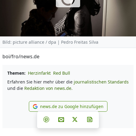
Bild: picture alliance / dpa | Pedro Freitas Silva
boi/fro/news.de
Themen:
Herzinfarkt
Red Bull
Erfahren Sie hier mehr über die
journalistischen Standards
und die
Redaktion von news.de.
news.de zu Google hinzufügen
news.de zu Google hinzufüg
Teilen auf Facebook
Teilen auf Whatsapp
Teilen auf Telegram
Teilen auf Pinterest
Per E-Mail teilen
Post auf X
Newsletter abonni