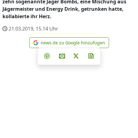
zehn sogenannte Jager Bombs, eine Mischung aus
Jägermeister und Energy Drink, getrunken hatte,
kollabierte ihr Herz.
21.03.2019, 15.14
Uhr
news.de zu Google hinzufügen
news.de zu Google hinzufüg
Teilen auf Facebook
Teilen auf Whatsapp
Teilen auf Telegram
Teilen auf Pinterest
Per E-Mail teilen
Post auf X
Newsletter abonni