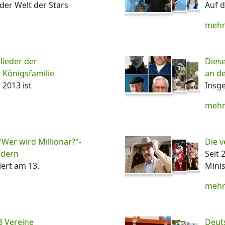
der Welt der Stars
Auf d
mehr
lieder der
Diese
 Königsfamilie
an de
 2013 ist
Insg
mehr
"Wer wird Millionär?"-
Die v
ldern
Seit 
iert am 13.
Minis
mehr
8 Vereine
Deuts