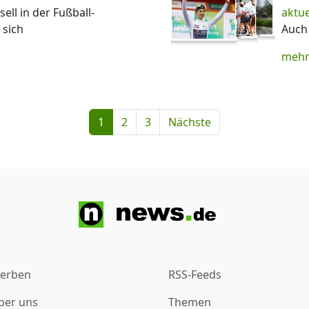
ell in der Fußball-
aktu
 sich
Auch 
mehr
1
2
3
Nächste
erben
RSS-Feeds
ber uns
Themen