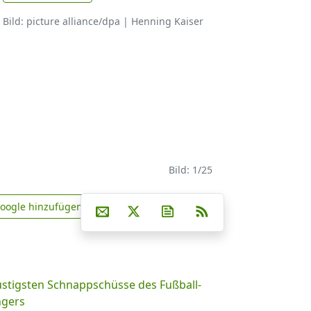
Bild: picture alliance/dpa | Henning Kaiser
Bild: 1/25
Teilen auf Facebook
Teilen auf Whatsapp
Teilen auf Telegram
Google hinzufügen
Per E-Mail teilen
Post auf X
Newsletter abonnieren
RSS
news.de zu Google hinzufügen
ustigsten Schnappschüsse des Fußball-
ngers