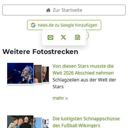
Zur Startseite
news.de zu Google hinzufügen
news.de zu Google hinzufüg
Teilen auf Facebook
Teilen auf Whatsapp
Teilen auf Telegram
Per E-Mail teilen
Post auf X
Newsletter abonniere
Weitere Fotostrecken
Von diesen Stars musste die
Welt 2026 Abschied nehmen
Schlagzeilen aus der Welt der
Stars
mehr »
Die lustigsten Schnappschüsse
des Fußball-Wikingers