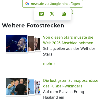
news.de zu Google hinzufügen
news.de zu Google hinzufüg
Teilen auf Facebook
Teilen auf Whatsapp
Teilen auf Telegram
Per E-Mail teilen
Post auf X
Newsletter abonniere
Weitere Fotostrecken
Von diesen Stars musste die
Welt 2026 Abschied nehmen
Schlagzeilen aus der Welt der
Stars
mehr »
Die lustigsten Schnappschüsse
des Fußball-Wikingers
Auf dem Platz ist Erling
Haaland ein