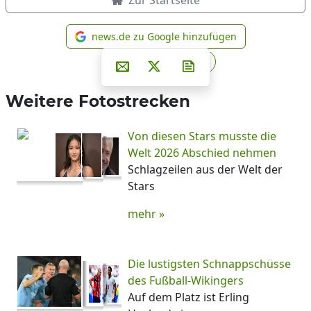
Zur Startseite
news.de zu Google hinzufügen
news.de zu Google hinzufüg
Teilen auf Facebook
Teilen auf Whatsapp
Teilen auf Telegram
Per E-Mail teilen
Post auf X
Newsletter abonniere
Weitere Fotostrecken
Von diesen Stars musste die
Welt 2026 Abschied nehmen
Schlagzeilen aus der Welt der
Stars
mehr »
Die lustigsten Schnappschüsse
des Fußball-Wikingers
Auf dem Platz ist Erling